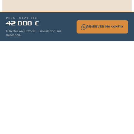
PRIX TOTAL TTC
42 000 €
RÉSERVER MA CONFIG
WAVE BLUE
LOA dès 449 €/mois — simulation sur
demande
MOKE ÉLECTRIQUE · 4 PLACES
SUNCAR FRANCE · DISTRIBUTEUR OFFICIEL
CONFIGUREZ
VOTRE MOKE
Composez votre MOKE électrique : couleur, sellerie, toit,
finitions sur mesure. Le prix s'actualise en temps réel.
Wave Blue
COULEUR CARROSSERIE
Wave Blue
Inclus