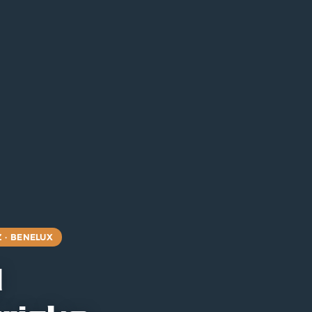
 · BENELUX
l