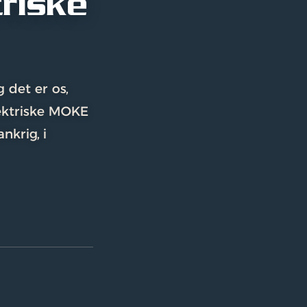
triske
g det er os,
lektriske MOKE
nkrig, i