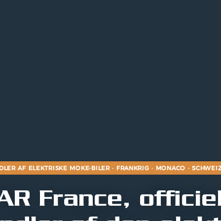
DLER AF ELEKTRISKE MOKE-BILER · FRANKRIG · MONACO · SCHWEIZ
R France, officie