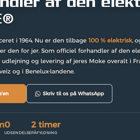
ndler af den elek
E®
eret i 1964. Nu er den tilbage
100 % elektrisk
, o
r den for jer. Som officiel forhandler af den e
g, udlejning og levering af jeres Moke overalt i Fra
eiz og i Benelux-landene.
e’en
Skriv til os på WhatsApp
m
0
2 timer
UDSENDELSE
PÅFYLDNING