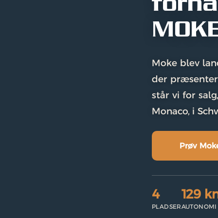
forha
MOK
Moke blev lanc
der præsentere
står vi for sal
Monaco, i Schw
Prøv Mok
4
129 k
PLADSER
AUTONOMI