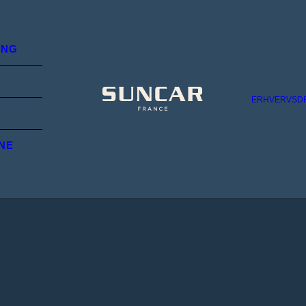
ING
ERHVERVSD
NE