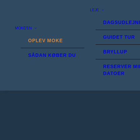
LEJE
DAGSUDLEJN
MOKE'EN
GUIDET TUR
OPLEV MOKE
BRYLLUP
SÅDAN KØBER DU
RESERVER MI
DATOER