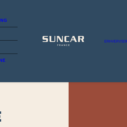
ING
ERHVERVSD
NE