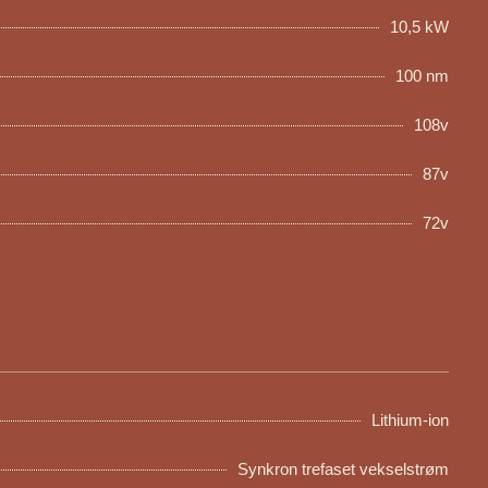
10,5 kW
100 nm
108v
87v
72v
Lithium-ion
Synkron trefaset vekselstrøm