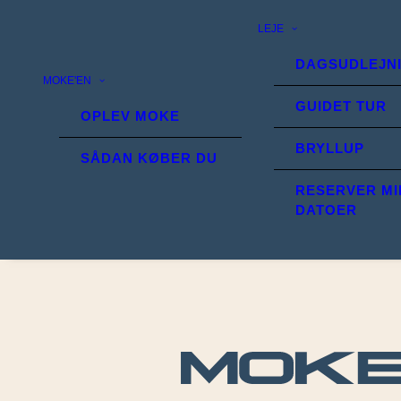
LEJE
DAGSUDLEJN
MOKE'EN
GUIDET TUR
OPLEV MOKE
BRYLLUP
SÅDAN KØBER DU
RESERVER MI
DATOER