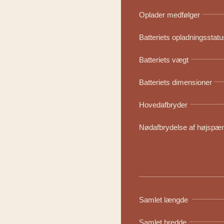
Oplader medfølger
Batteriets opladningsstatu
Batteriets vægt
Batteriets dimensioner
Hovedafbryder
Nødafbrydelse af højspæ
Samlet længde
Samlet bredde