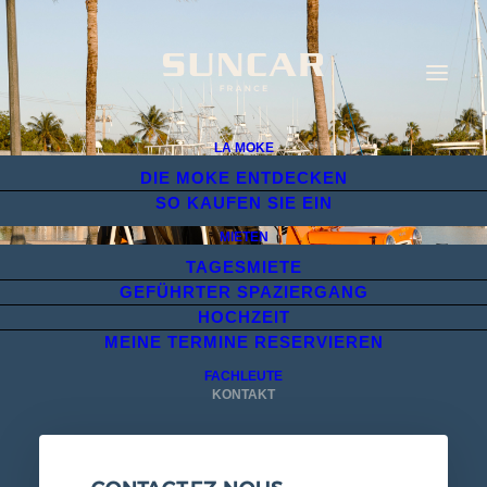
LA MOKE
DIE MOKE ENTDECKEN
SO KAUFEN SIE EIN
MIETEN
TAGESMIETE
GEFÜHRTER SPAZIERGANG
HOCHZEIT
MEINE TERMINE RESERVIEREN
FACHLEUTE
KONTAKT