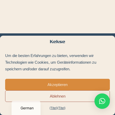
Kekse
LA MOKE ÉLECTRIQUE IN IHRER NÄHE
Um die besten Erfahrungen zu bieten, verwenden wir
Sankt Tropez
·
Monaco
·
Cannes
·
Schön
·
Biarritz
·
Technologien wie Cookies, um Geräteinformationen zu
Bassin d’Arcachon
·
Deauville
·
Le Touquet
·
La Baule
·
speichern und/oder darauf zuzugreifen.
La Rochelle
·
Île de Ré
·
Alle Städte
Akzeptieren
Ablehnen
x
Offizieller Partner von MOKE International
German
{Titel}
{Titel}