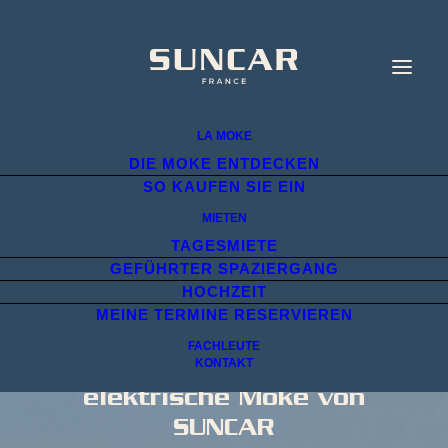
LA MOKE
DIE MOKE ENTDECKEN
SO KAUFEN SIE EIN
MIETEN
TAGESMIETE
GEFÜHRTER SPAZIERGANG
HOCHZEIT
MEINE TERMINE RESERVIEREN
Autovermietung für
FACHLEUTE
KONTAKT
Hochzeiten in Nizza: der
elektrische Moke von
SUNCAR