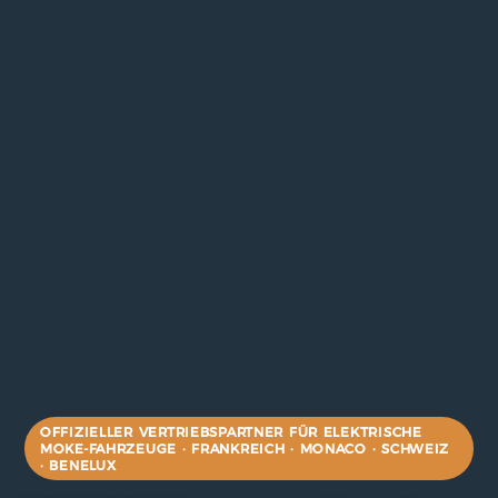
OFFIZIELLER VERTRIEBSPARTNER FÜR ELEKTRISCHE
MOKE-FAHRZEUGE · FRANKREICH · MONACO · SCHWEIZ
· BENELUX