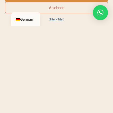
MITBEGRÜNDER
Ablehnen
German
{Titel}
{Titel}
UNSERE MISSION
Wir kommen Ihnen entgegen
Keine unpersönliche Konzession. Wir haben uns für
ein einfacheres, persönlicheres Modell entschieden:
Wir kommen zu Ihnen.
Eine Probefahrt in Ihrer Straße, eine Lieferung direkt
vor Ihre Haustür – ganz gleich, wo Sie sich in
Frankreich, Monaco, der Schweiz und den Benelux-