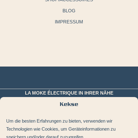
BLOG
IMPRESSUM
LA MOKE ÉLECTRIQUE IN IHRER NÄHE
Sankt Tropez
·
Monaco
·
Cannes
·
Schön
·
Biarritz
·
Kekse
Bassin d’Arcachon
·
Deauville
·
Le Touquet
·
La Baule
·
La Rochelle
·
Île de Ré
·
Alle Städte
Um die besten Erfahrungen zu bieten, verwenden wir
Technologien wie Cookies, um Geräteinformationen zu
speichern und/oder darauf zuzugreifen.