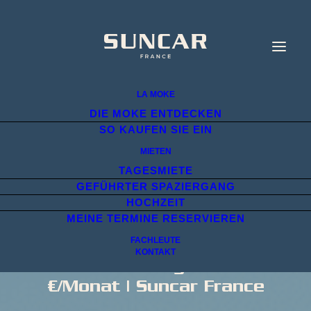
LA MOKE
DIE MOKE ENTDECKEN
SO KAUFEN SIE EIN
MIETEN
TAGESMIETE
GEFÜHRTER SPAZIERGANG
HOCHZEIT
MEINE TERMINE RESERVIEREN
FACHLEUTE
Preis für den Moke Electric
KONTAKT
2026: Leasing ab 449
€/Monat | Suncar France