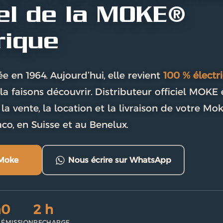
iel de la MOKE®
rique
e en 1964. Aujourd’hui, elle revient
100 % électr
la faisons découvrir. Distributeur officiel MOKE 
la vente, la location et la livraison de votre Mo
co, en Suisse et au Benelux.
 Moke
Nous écrire sur WhatsApp
m
0
2 h
ÉMISSION
RECHARGE