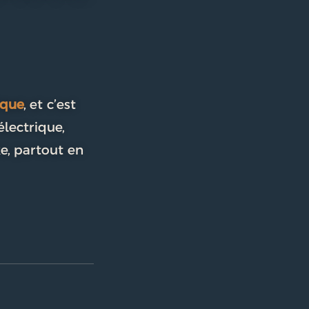
ique
, et c’est
électrique,
ke, partout en