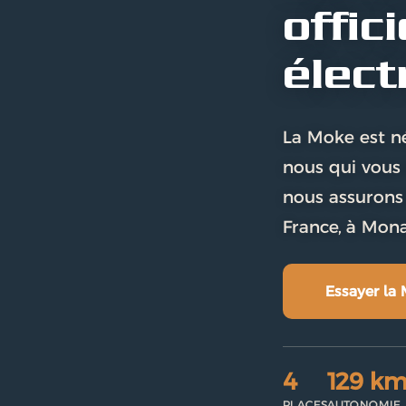
offic
élect
La Moke est né
nous qui vous 
nous assurons 
France, à Mona
Essayer la
4
129 k
PLACES
AUTONOMIE